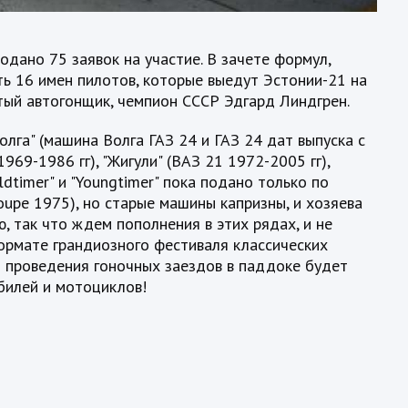
одано 75 заявок на участие. В зачете формул,
ть 16 имен пилотов, которые выедут Эстонии-21 на
тый автогонщик, чемпион СССР Эдгард Линдгрен.
олга" (машина Волга ГАЗ 24 и ГАЗ 24 дат выпуска с
969-1986 гг), "Жигули" (ВАЗ 21 1972-2005 гг),
Oldtimer" и "Youngtimer" пока подано только по
oupe 1975), но старые машины капризны, и хозяева
 так что ждем пополнения в этих рядах, и не
формате грандиозного фестиваля классических
я проведения гоночных заездов в паддоке будет
билей и мотоциклов!