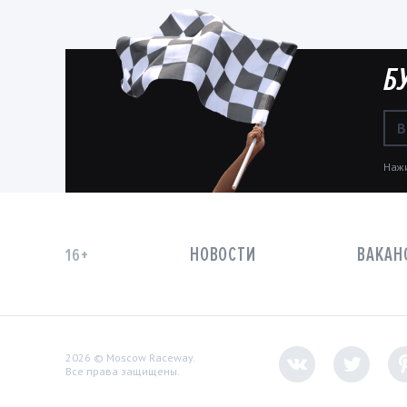
Б
Нажи
НОВОСТИ
ВАКАН
16+
2026 © Moscow Raceway.
Все права защищены.