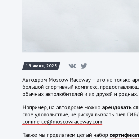
19 июня, 2025
Автодром
Moscow
Raceway
– это не только ар
большой спортивный комплекс, предоставляющи
обычных автолюбителей и их друзей и родных.
Например, на автодроме можно
арендовать с
свое удовольствие, не рискуя вызвать гнев ГИ
commerce
@
moscowraceway
.
com
.
Также мы предлагаем целый набор
сертифика