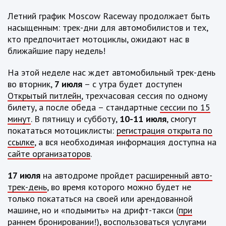
Летний график
Moscow
Raceway
продолжает быть
насыщенным: трек-дни для автомобилистов и тех,
кто предпочитает мотоциклы, ожидают нас в
ближайшие пару недель!
На этой неделе нас ждет автомобильный трек-день
во вторник,
7 июля
– с утра будет доступен
Открытый питлейн
, трехчасовая сессия по одному
билету, а после обеда – стандартные
сессии по 15
минут
. В пятницу и субботу,
10-11 июля
, смогут
покататься мотоциклисты:
регистрация открыта по
ссылке
, а вся необходимая информация доступна на
сайте организаторов
.
17 июля
на автодроме пройдет
расширенный авто-
трек-день
, во время которого можно будет не
только покататься на своей или арендованной
машине, но и «подымить» на дрифт-такси (
при
раннем бронировании!
), воспользоваться услугами