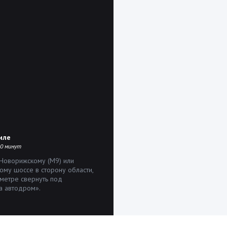
иле
40 минут
 Новорижскому (М9) или
ому шоссе в сторону области,
ометре свернуть под
а автодром».