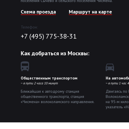
поселения Сычёво и сельского поселения Чисмена.
Cхема проезда
Маршрут на карте
Телефон:
+7 (495) 775-38-31
Как добраться из Москвы:
Общественным транспортом
На автомоб
~ в пути 2 часа 10 минут
~ в пути 1 час 
Ближайшая к автодрому станция
Двигаясь по
общественного транспорта, станция
Волоколамск
«Чисмена» волоколамского направления.
на 95-м кил
указатель «Н