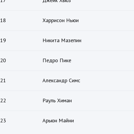
17
Джейк Хьюз
18
Харрисон Ньюи
19
Никита Мазепин
20
Педро Пике
21
Александр Симс
22
Рауль Химан
23
Арьюн Майни