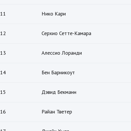
11
Нико Кари
12
Серхио Сетте-Камара
13
Алессио Лоранди
14
Бен Барникоут
15
Дэвид Бекманн
16
Райан Тветер