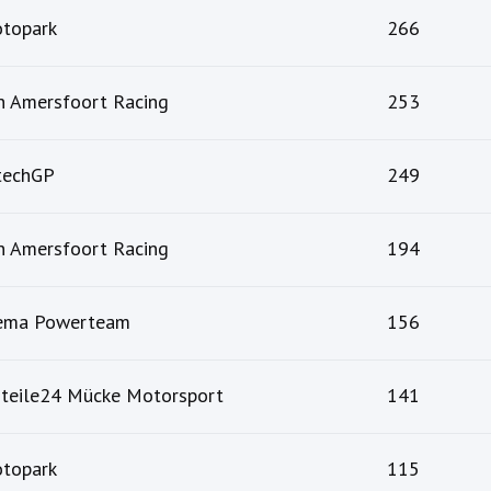
topark
266
n Amersfoort Racing
253
techGP
249
n Amersfoort Racing
194
ema Powerteam
156
zteile24 Mücke Motorsport
141
topark
115