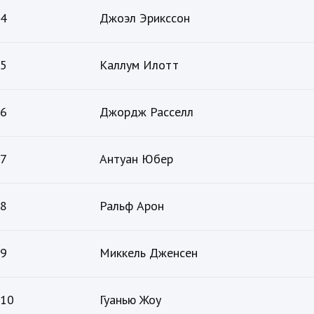
4
Джоэл Эрикссон
5
Каллум Илотт
6
Джордж Расселл
7
Антуан Юбер
8
Ральф Арон
9
Миккель Дженсен
10
Гуанью Жоу