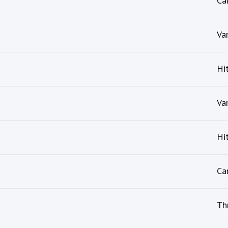
Car
Va
Hi
Va
Hi
Car
Th