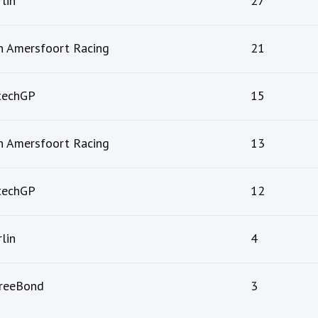
lin
27
n Amersfoort Racing
21
techGP
15
n Amersfoort Racing
13
techGP
12
lin
4
reeBond
3