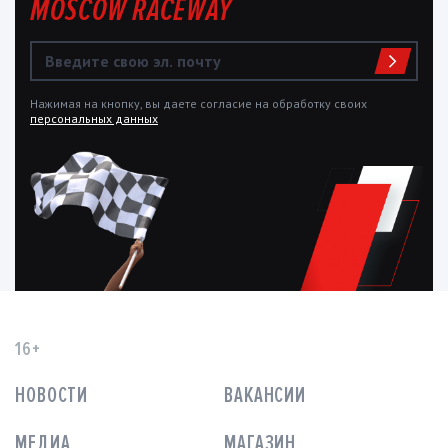
MOSCOW RACEWAY
Нажимая на кнопку, вы даете согласие на обработку своих
персональных данных
16+
НОВОСТИ
ВАКАНСИИ
МЕДИА
МАГАЗИН