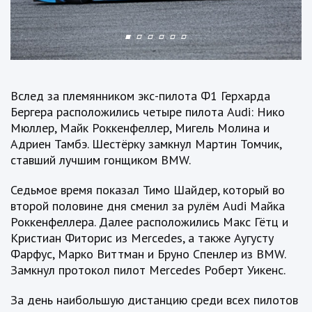
Вслед за племянником экс-пилота Ф1 Герхарда
Бергера расположились четыре пилота Audi: Нико
Мюллер, Майк Роккенфеллер, Мигель Молина и
Адриен Тамбэ. Шестёрку замкнул Мартин Томчик,
ставший лучшим гонщиком BMW.
Седьмое время показал Тимо Шайдер, который во
второй половине дня сменил за рулём Audi Майка
Роккенфеллера. Далее расположились Макс Гётц и
Кристиан Фиторис из Mercedes, а также Аугусту
Фарфус, Марко Виттман и Бруно Спенлер из BMW.
Замкнул протокол пилот Mercedes Роберт Уикенс.
За день наибольшую дистанцию среди всех пилотов