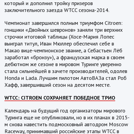
который и дополнил тройку призеров
заключительного заезда WTCC сезона-2014.
Чемпионат завершился полным триумфом Citroen:
гонщики «Двойных шевронов» заняли три верхних
строчки итоговой таблицы (Хосе-Мария Лопес
выиграл титул, Иван Мюллер обеспечил себе в
Макао вице-чемпионское звание, а Себастьен Лёб
заработал «бронзу»), а французская марка в своем
дебютном же сезоне в мировом Туринге уверенно
стала сильнейшей в зачете производителей, одолев
Honda и Lada. Лучшим пилотом АвтоВАЗа стал Роб
Хафф, завершивший сезон на десятом месте.
WTCC: CITROEN СОХРАНЯЕТ ПОБЕДНОЕ ТРИО
Календарь на будущий год организаторы мирового
Туринга еще не опубликовали, но в их планах в 2015-
м снова навестить подмосковный автодром Moscow
Raceway, принимавший российские этапы WTCC в