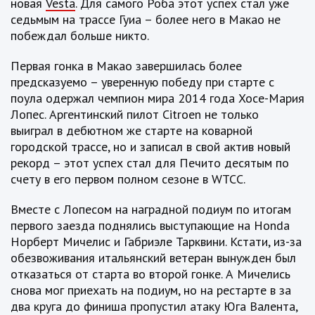
новая
Vesta
. Для самого Роба этот успех стал уже
седьмым на трассе Гуиа – более него в Макао не
побеждал больше никто.
Первая гонка в Макао завершилась более
предсказуемо – уверенную победу при старте с
поула одержал чемпион мира 2014 года Хосе-Мария
Лопес. Аргентинский пилот Citroen не только
выиграл в дебютном же старте на коварной
городской трассе, но и записал в свой актив новый
рекорд – этот успех стал для Печито десятым по
счету в его первом полном сезоне в WTCC.
Вместе с Лопесом на наградной подиум по итогам
первого заезда поднялись выступающие на Honda
Норберт Мичелис и Габриэле Тарквини. Кстати, из-за
обезвоживания итальянский ветеран вынужден был
отказаться от старта во второй гонке. А Мичелись
снова мог приехать на подиум, но на рестарте в за
два круга до финиша пропустил атаку Юга Валента,