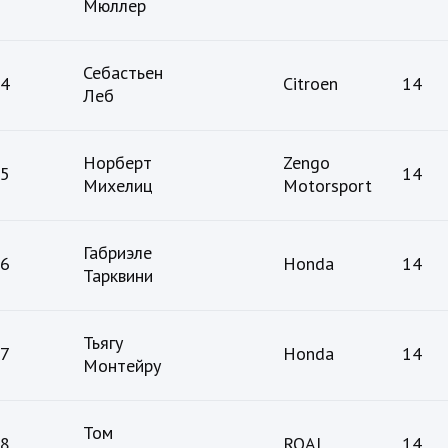
Мюллер
Себастьен
4
Citroen
14
Леб
Норберт
Zengo
5
14
Михелиц
Motorsport
Габриэле
6
Honda
14
Тарквини
Тьягу
7
Honda
14
Монтейру
Том
8
ROAL
14