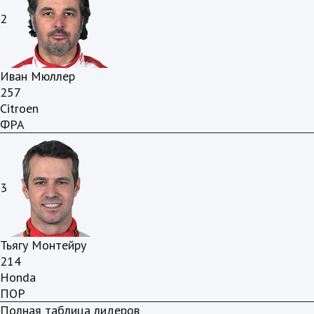
2
Иван Мюллер
257
Citroen
ФРА
3
Тьягу Монтейру
214
Honda
ПОР
Полная таблица лидеров