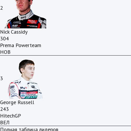
2
Nick Cassidy
304
Prema Powerteam
НОВ
3
George Russell
243
HitechGP
ВЕЛ
Полная таблица лидеров