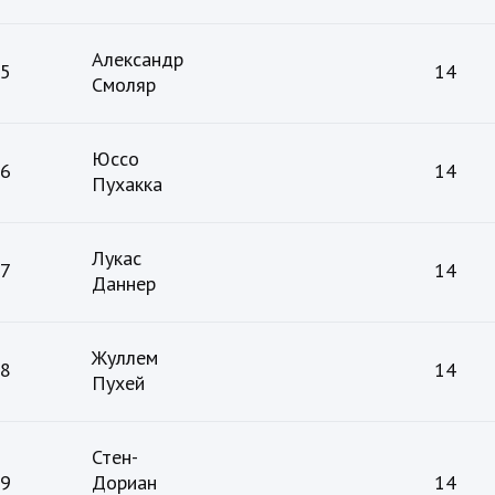
Александр
5
14
Смоляр
Юссо
6
14
Пухакка
Лукас
7
14
Даннер
Жуллем
8
14
Пухей
Стен-
9
Дориан
14