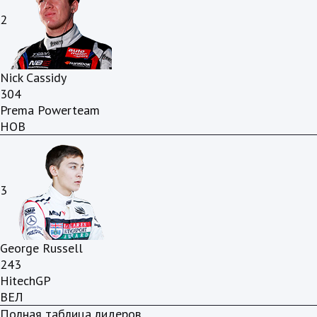
2
Nick Cassidy
304
Prema Powerteam
НОВ
3
George Russell
243
HitechGP
ВЕЛ
Полная таблица лидеров