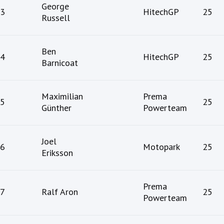
George
3
HitechGP
25
Russell
Ben
4
HitechGP
25
Barnicoat
Maximilian
Prema
5
25
Günther
Powerteam
Joel
6
Motopark
25
Eriksson
Prema
7
Ralf Aron
25
Powerteam