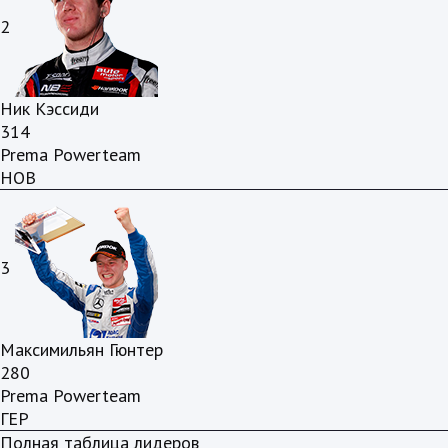
2
Ник Кэссиди
314
Prema Powerteam
НОВ
3
Максимильян Гюнтер
280
Prema Powerteam
ГЕР
Полная таблица лидеров