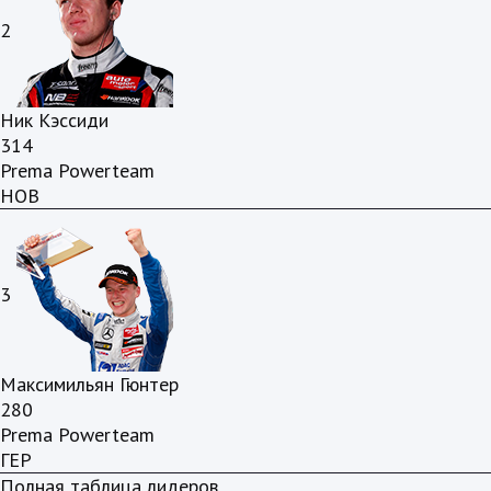
2
Ник Кэссиди
314
Prema Powerteam
НОВ
3
Максимильян Гюнтер
280
Prema Powerteam
ГЕР
Полная таблица лидеров