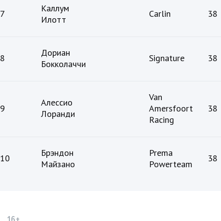
Каллум
7
Carlin
38
Илотт
Дориан
8
Signature
38
Бокколаччи
Van
Алессио
9
Amersfoort
38
Лоранди
Racing
Брэндон
Prema
10
38
Майзано
Powerteam
16+