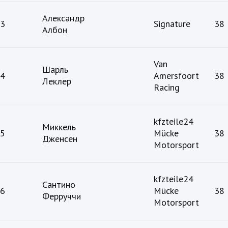
Александр
3
Signature
38
Албон
Van
Шарль
4
Amersfoort
38
Леклер
Racing
kfzteile24
Миккель
5
Mücke
38
Дженсен
Motorsport
kfzteile24
Сантино
6
Mücke
38
Ферруччи
Motorsport