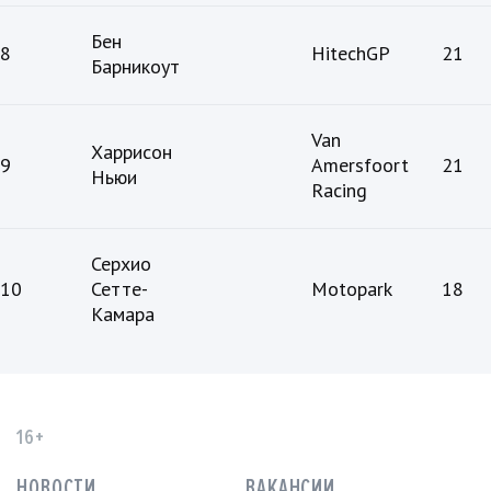
Бен
8
HitechGP
21
Барникоут
Van
Харрисон
9
Amersfoort
21
Ньюи
Racing
Серхио
10
Сетте-
Motopark
18
Камара
16+
НОВОСТИ
ВАКАНСИИ