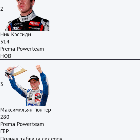
2
Ник Кэссиди
314
Prema Powerteam
НОВ
3
Максимильян Гюнтер
280
Prema Powerteam
ГЕР
Полная таблица лидеров