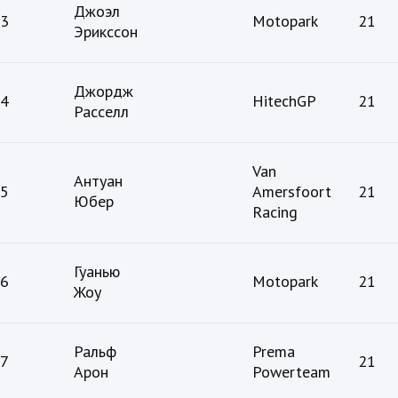
Джоэл
3
Motopark
21
Эрикссон
Джордж
4
HitechGP
21
Расселл
Van
Антуан
5
Amersfoort
21
Юбер
Racing
Гуанью
6
Motopark
21
Жоу
Ральф
Prema
7
21
Арон
Powerteam