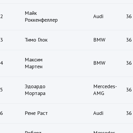
Майк
2
Audi
36
Роккенфеллер
3
Тимо Глок
BMW
36
Максим
4
BMW
36
Мартен
Эдоардо
Mercedes-
5
36
Мортара
AMG
6
Рене Раст
Audi
36
Роберт
Mercedes-