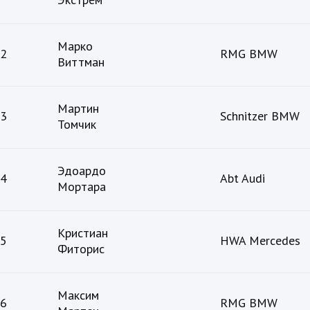
Марко
2
RMG BMW
Виттман
Мартин
3
Schnitzer BMW
Томчик
Эдоардо
4
Abt Audi
Мортара
Кристиан
5
HWA Mercedes
Фиторис
Максим
6
RMG BMW