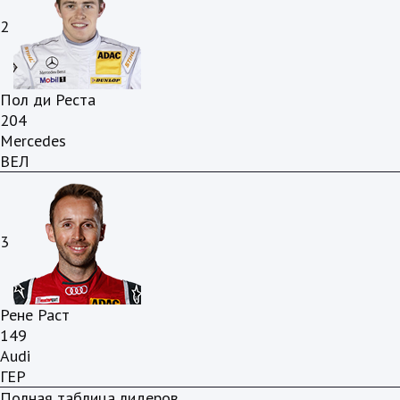
2
Пол ди Реста
204
Mercedes
ВЕЛ
3
Рене Раст
149
Audi
ГЕР
Полная таблица лидеров