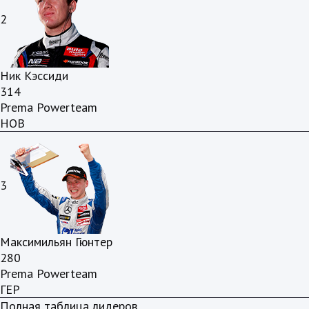
2
Ник Кэссиди
314
Prema Powerteam
НОВ
3
Максимильян Гюнтер
280
Prema Powerteam
ГЕР
Полная таблица лидеров