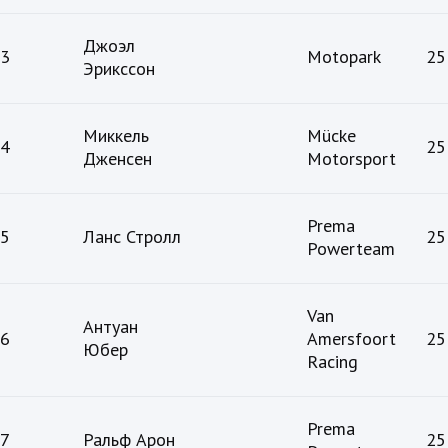
Джоэл
3
Motopark
25
Эрикссон
Миккель
Mücke
4
25
Дженсен
Motorsport
Prema
5
Ланс Стролл
25
Powerteam
Van
Антуан
6
Amersfoort
25
Юбер
Racing
Prema
7
Ральф Арон
25