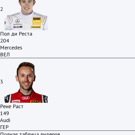
2
Пол ди Реста
204
Mercedes
ВЕЛ
3
Рене Раст
149
Audi
ГЕР
Полная таблица лидеров